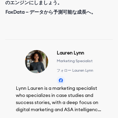
のエンジンにしましょう。
FoxData — データから予測可能な成長へ。
Lauren Lynn
Marketing Specialist
フォロー Lauren Lynn
Lynn Lauren is a marketing specialist
who specializes in case studies and
success stories, with a deep focus on
digital marketing and ASA intelligence
solutions.