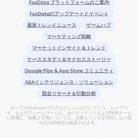
FoxData プラットフォームのご案内
FoxDataのアップデートとイベント
最新トレンドニュース
ゲームハブ
マーケティング戦略
マーケットインサイト＆トレンド
ケーススタディ＆サクセスストーリー
Google Play & App Store コミュニティ
ASAインテリジェンス・ソリューション
競合リサーチ＆行動分析
すべてのFoxDataブログセクションのコンテンツ、レイアウ
ト、およびフレームコードは、元のコンテンツおよび技術チーム
に帰属し、転載と引用については、出典とリンクを明示しない場
合は法的責任が追及されます。