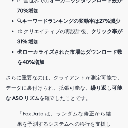
📈 全世界での
オーガニックダウンロード数が
70%増加
🔍
キーワードランキングの変動率は27%減少
🎨 クリエイティブの再設計後、
クリック率が
31% 増加
🌍
ローカライズされた市場はダウンロード数
を40%増加
さらに重要なのは、クライアントが測定可能で、
データに裏付けられ、拡張可能な、
繰り返し可能
な ASO リズム
を確立したことです。
「FoxData は、ランダムな修正から結
果を予測するシステムへの移行を支援し