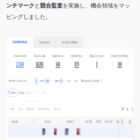
ンチマーク
と
競合監査
を実施し
、機会領域をマッ
ピングしました。