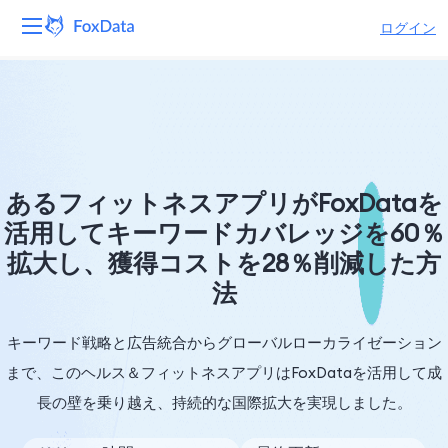
ログイン
プラットフォーム
製品
ソリューション
あるフィットネスアプリがFoxDataを
活用してキーワードカバレッジを60％
リソース
拡大し、獲得コストを28％削減した方
法
価格
会社
キーワード戦略と広告統合からグローバルローカライゼーション
まで、このヘルス＆フィットネスアプリはFoxDataを活用して成
長の壁を乗り越え、持続的な国際拡大を実現しました。