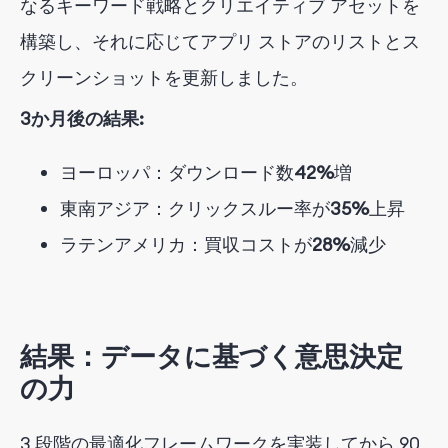
なるキーワード戦略とクリエイティブ アセットを
構築し、それに応じてアプリ ストアのリストとス
クリーンショットを更新しました。
3か月後の結果:
ヨーロッパ：ダウンロード数
42%
増
東南アジア：クリックスルー率が
35%
上昇
ラテンアメリカ：買収コストが
28%
減少
結果：データに基づく意思決定
の力
3 段階の最適化フレームワークを実装してから 90