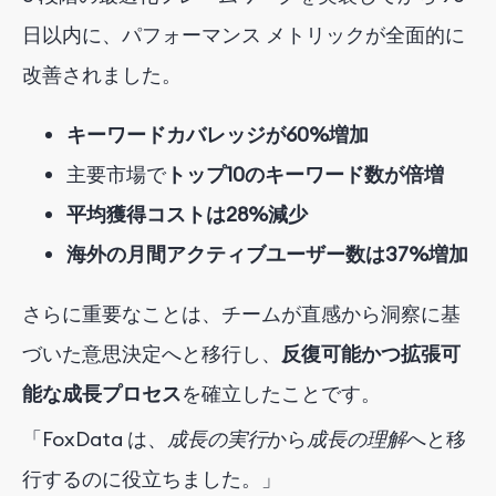
日以内に、パフォーマンス メトリックが全面的に
改善されました。
キーワードカバレッジが60%増加
主要市場で
トップ10のキーワード数が倍増
平均獲得コストは28%減少
海外の月間アクティブユーザー数は37%増加
さらに重要なことは、チームが
直感から洞察に基
づいた意思決定へと移行し、
反復可能かつ拡張可
能な成長プロセス
を確立したことです。
「FoxData は、
成長の実行
から
成長の理解
へと
移
行するのに役立ちました
。」