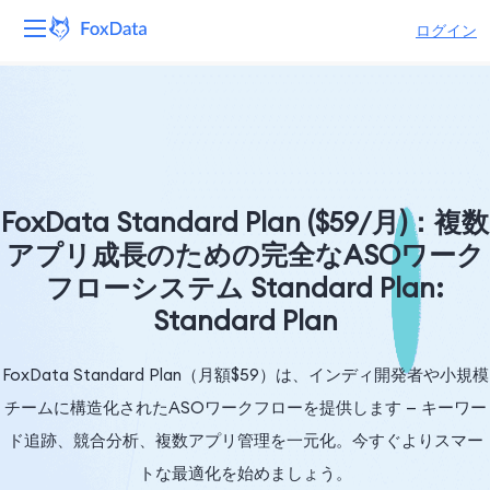
ログイン
プラットフォーム
製品
ソリューション
FoxData Standard Plan ($59/月)：複数
アプリ成長のための完全なASOワーク
リソース
フローシステム Standard Plan:
Standard Plan
価格
会社
FoxData Standard Plan（月額$59）は、インディ開発者や小規模
チームに構造化されたASOワークフローを提供します — キーワー
ド追跡、競合分析、複数アプリ管理を一元化。今すぐよりスマー
トな最適化を始めましょう。