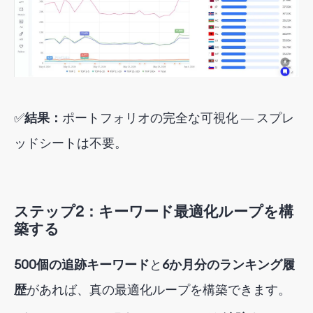
✅
結果：
ポートフォリオの完全な可視化 ― スプレ
ッドシートは不要。
ステップ2：キーワード最適化ループを構
築する
500個の追跡キーワード
と
6か月分のランキング履
歴
があれば
、真の最適化ループを構築できます。