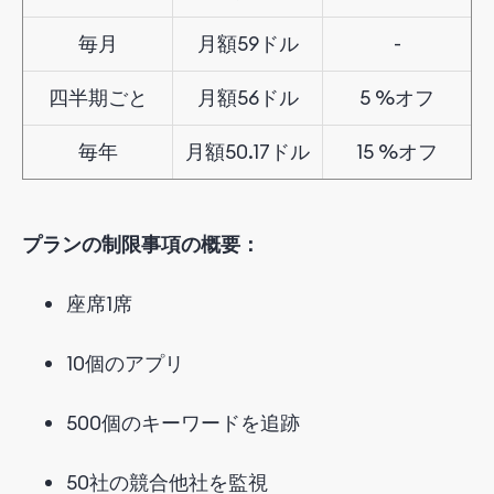
毎月
月額
59
ドル
-
四半期
ごと
月額
56
ドル
5
%
オフ
毎年
月額
50.17
ドル
15
%
オフ
プランの制限事項の概要：
座席1席
10個のアプリ
500個のキーワードを追跡
50社の競合他社を監視