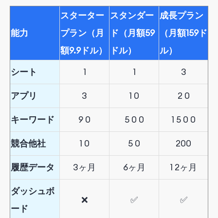
スターター
スタンダー
成長プラン
能力
プラン（月
ド（月額59
（月額159ド
額9.9ドル）
ドル）
ル）
シート
1
1
3
アプリ
3
1
0
2
0
キーワード
9
0
5
0
0
1
5
0
0
競合他社
1
0
5
0
200
履歴データ
3
ヶ
月
6
ヶ
月
1
2
ヶ
月
ダッシュボ
❌
✅
✅
ード