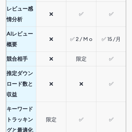
レビュー感
❌
✅
✅
情分析
AIレビュー
❌
✅
2
/
M
o
✅
15
/
月
概要
競合相手
❌
限定
✅
推定ダウン
ロード数と
❌
❌
✅
収益
キーワード
トラッキン
限定
✅
✅
グ
と
最適
化