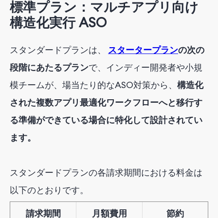
標準プラン：マルチアプリ向け
構造化実行
ASO
スタンダードプランは、
スタータープラン
の次の
段階にあたるプラン
で、インディー開発者や小規
模チームが、場当たり的なASO対策から、
構造化
された複数アプリ最適化ワークフローへと移行す
る準備ができている場合に特化して設計されてい
ます。
スタンダード
プラン
の
各
請求期間における料金は
以下
のとおりです
。
請求
期間
月額
費用
節約