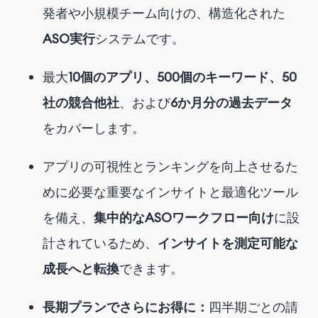
発
者
や
小規模
チーム
向け
の
、
構造化された
ASO実行
システム
です
。
最大
10個のアプリ、500個のキーワード、50
社の競合他社
、および
6か月分の過去データ
をカバーします。
アプリの可視性とランキングを向上させるた
めに必要な重要なインサイトと最適化ツール
を備え、
集中的なASOワークフロー向け
に設
計されているため
、
インサイトを測定可能な
成長へと転換
できます。
長期プランでさらにお得に：
四半期ごとの請