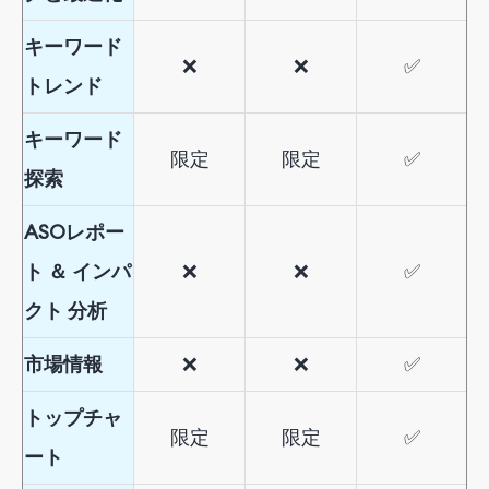
キーワード
❌
❌
✅
トレンド
キーワード
限定
限定
✅
探索
ASO
レポー
ト
＆
インパ
❌
❌
✅
クト
分析
市場情報
❌
❌
✅
トップチャ
限定
限定
✅
ート