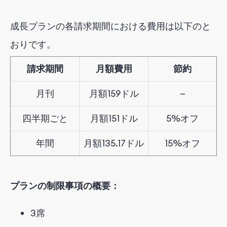
成長
プランの各請求期間における費用は
以下のと
おりです
。
請求期間
月額費用
節約
月刊
月額159ドル
—
四半期ごと
月額151ドル
5%オフ
年間
月額135.17ドル
15%オフ
プランの制限事項の概要：
3
席