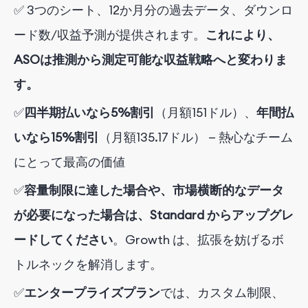
✅
3つのシート、12か月分の過去データ、ダウンロ
ード数/
収益予測が提供されます。
これにより、
ASOは推測から測定可能な収益戦略へと変わりま
す。
✅
四半期払いなら5%割引
（月額151ドル）、
年間払
いなら15%割引
（月額135.17ドル）
— 熱心なチーム
にとって最高の価値
✅
容量制限に達した場合や、市場横断的なデータ
が必要になった場合は、Standard からアップグレ
ードしてください
。Growth は、拡張を妨げるボ
トルネックを解消します。
✅
エンタープライズ
プラン
では、カスタム制限、