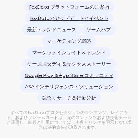
FoxData プラットフォームのご案内
FoxDataのアップデートとイベント
最新トレンドニュース
ゲームハブ
マーケティング戦略
マーケットインサイト＆トレンド
ケーススタディ＆サクセスストーリー
Google Play & App Store コミュニティ
ASAインテリジェンス・ソリューション
競合リサーチ＆行動分析
すべてのFoxDataブログセクションのコンテンツ、レイアウ
ト、およびフレームコードは、元のコンテンツおよび技術チーム
に帰属し、転載と引用については、出典とリンクを明示しない場
合は法的責任が追及されます。