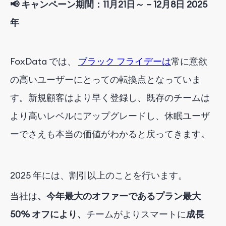
📢
キャンペーン期間：11
月
21
日
～
–
12
月
8
日
2025
年
FoxData では、
ブラック フライデーは
常に意欲
の高いユーザーにとっての転換点となっていま
す。新規顧客は
より早く登録し、既存のチームは
より高いレベルにアップグレードし、休眠ユーザ
ーでさえも本当の価値がわかると戻ってきます。
2025 年には、割引以上のことを行います。
当社は
、今年最大のオファーであるプラン最大
50% オフにより、
チーム
が
より
スマート
に
成長