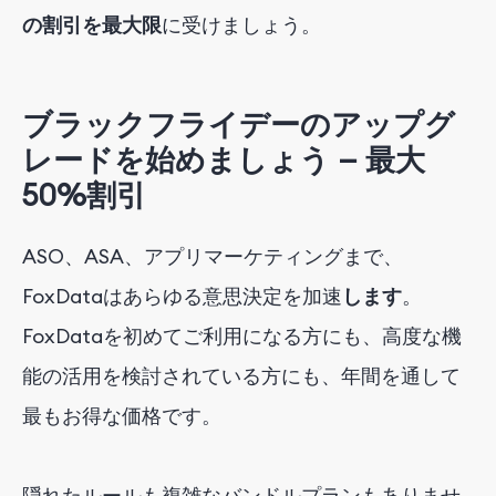
の割引を最大限
に受けましょう
。
ブラックフライデーのアップグ
レードを始めましょう
—
最大
50%割引
ASO、ASA、アプリマーケティングまで
、
FoxData
は
あらゆる
意思
決定
を
加速
します
。
FoxData
を
初めて
ご利用になる方にも
、
高度な機
能の活用を検討されている方
に
も、年間
を通して
最もお得な価格です。
隠れたルールも複雑なバンドルプランもありませ