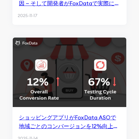
因 — そして開発者がFoxDataで実際に勝
つ方法
2025-11-17
ショッピングアプリがFoxData ASOで
地域ごとのコンバージョンを12%向上さ
せた方法
2025-11-14