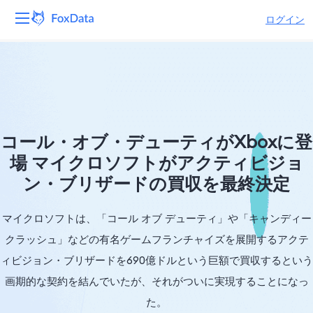
ログイン
プラットフォーム
製品
ソリューション
コール・オブ・デューティがXboxに登
場 マイクロソフトがアクティビジョ
リソース
ン・ブリザードの買収を最終決定
価格
マイクロソフトは、「コール オブ デューティ」や「キャンディー
会社
クラッシュ」などの有名ゲームフランチャイズを展開するアクテ
ィビジョン・ブリザードを690億ドルという巨額で買収するという
画期的な契約を結んでいたが、それがついに実現することになっ
た。