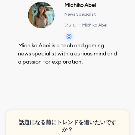
Michiko Abei
News Specialist
フォロー Michiko Abei
Michiko Abei is a tech and gaming
news specialist with a curious mind and
a passion for exploration.
She enjoys exploring the world through
movies and mobile games, easpecially
the rpg games!
話題になる前にトレンドを追いたいです
か？