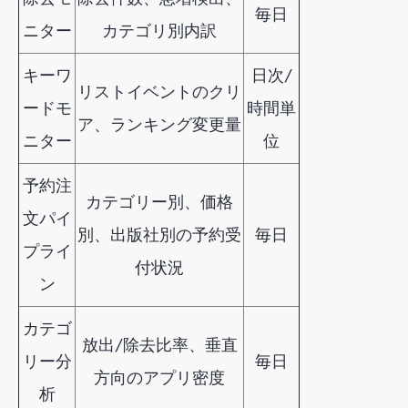
毎日
ニター
カテゴリ別内訳
キーワ
日次/
リストイベントのクリ
ードモ
時間単
ア、ランキング変更量
ニター
位
予約注
カテゴリー別、価格
文パイ
別、出版社別の予約受
毎日
プライ
付状況
ン
カテゴ
放出/除去比率、垂直
リー分
毎日
方向のアプリ密度
析