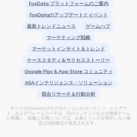
FoxData プラットフォームのご案内
FoxDataのアップデートとイベント
最新トレンドニュース
ゲームハブ
マーケティング戦略
マーケットインサイト＆トレンド
ケーススタディ＆サクセスストーリー
Google Play & App Store コミュニティ
ASAインテリジェンス・ソリューション
競合リサーチ＆行動分析
すべてのFoxDataブログセクションのコンテンツ、レイアウ
ト、およびフレームコードは、元のコンテンツおよび技術チーム
に帰属し、転載と引用については、出典とリンクを明示しない場
合は法的責任が追及されます。