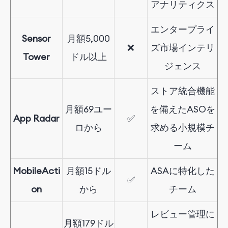
アナリティクス
エンタープライ
Sensor
月額5,000
❌
ズ市場インテリ
Tower
ドル以上
ジェンス
ストア統合機能
月額69ユー
を備えたASOを
App Radar
✅
ロから
求める小規模チ
ーム
MobileActi
月額
15
ドル
ASAに特化した
✅
on
から
チーム
レビュー管理に
月額
179
ドル