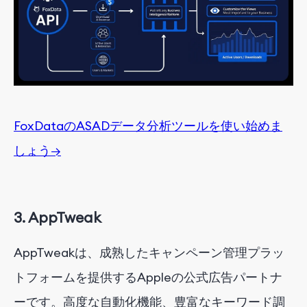
FoxData
の
ASAD
データ
分析
ツール
を
使い
始め
ま
しょ
う
→
3.
AppTweak
AppTweakは、成熟したキャンペーン管理プラッ
トフォームを提供するAppleの公式広告パートナ
ーです
。
高度な自動化機能、豊富なキーワード調