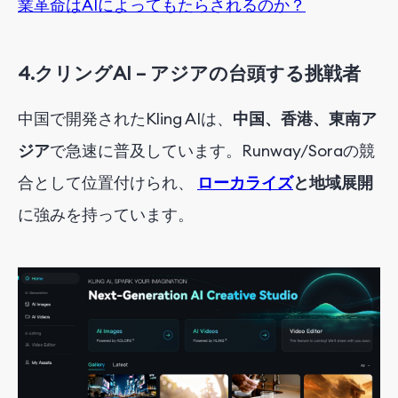
業革命はAIによってもたらされるのか？
4.
クリングAI – アジアの台頭する挑戦者
中国で開発されたKling AIは、
中国、香港、東南ア
ジア
で急速に普及しています
。Runway/Soraの競
合として位置付けられ、
ローカライズ
と地域展開
に強みを持っています
。