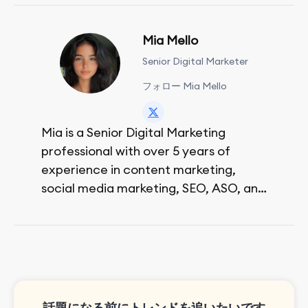
Mia Mello
Senior Digital Marketer
フォロー Mia Mello
Mia is a Senior Digital Marketing
professional with over 5 years of
experience in content marketing,
social media marketing, SEO, ASO, and
paid advertising. On her days off, she
enjoys strolling around the city and
sipping a matcha latte.
話題になる前にトレンドを追いたいです