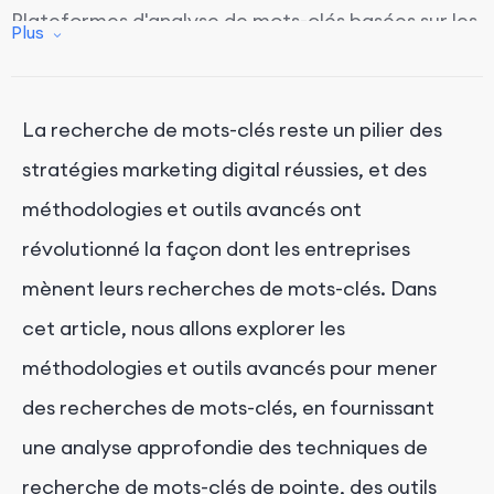
Plateformes d'analyse de mots-clés basées sur les
Plus
données
Optimisation des mots-clés pour la recherche
vocale
La recherche de mots-clés reste un pilier des
Intelligence concurrentielle et analyse des écarts
stratégies marketing digital réussies, et des
de mots-clés
méthodologies et outils avancés ont
révolutionné la façon dont les entreprises
mènent leurs recherches de mots-clés. Dans
cet article, nous allons explorer les
méthodologies et outils avancés pour mener
des recherches de mots-clés, en fournissant
une analyse approfondie des techniques de
recherche de mots-clés de pointe, des outils