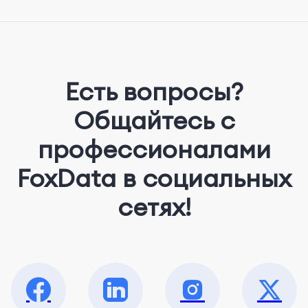
advertising. On her days off, she enjoys
strolling around the city and sipping a
matcha latte.
Есть вопросы?
Общайтесь с
профессионалами
FoxData в социальных
сетях!