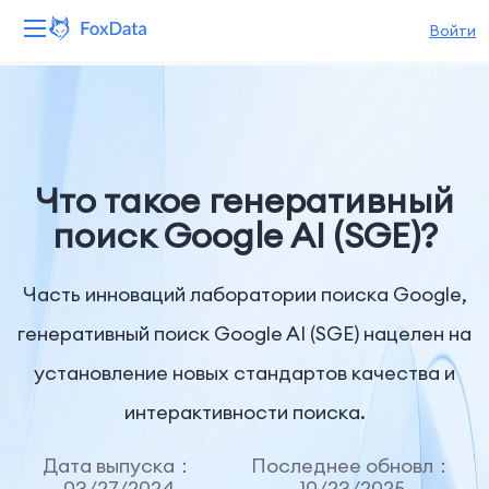
Войти
Платформа
Продукты
Что такое генеративный
Решения
поиск Google AI (SGE)?
Ресурсы
Часть инноваций лаборатории поиска Google,
Цены
генеративный поиск Google AI (SGE) нацелен на
установление новых стандартов качества и
Компания
интерактивности поиска.
Дата выпуска：
Последнее обновл：
03/27/2024
10/23/2025