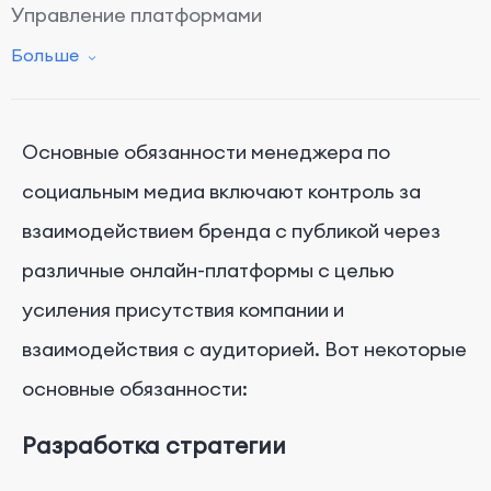
Управление платформами
Аналитика и отчетность
Больше
Реклама
Управление кризисами
Основные обязанности менеджера по
Поддержание информированности
социальным медиа включают контроль за
Сотрудничество
взаимодействием бренда с публикой через
Политика и соблюдение
различные онлайн-платформы с целью
усиления присутствия компании и
взаимодействия с аудиторией. Вот некоторые
основные обязанности:
Разработка стратегии