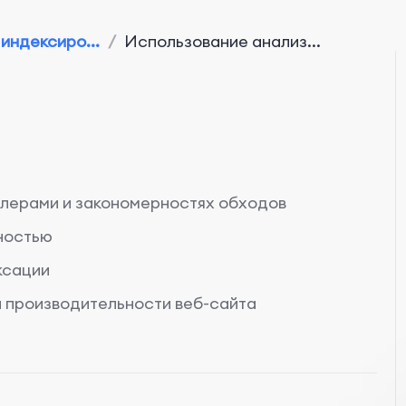
индексиро...
/
Использование анализ...
лерами и закономерностях обходов
ностью
ксации
 производительности веб-сайта
еб-сайта с помощью анализа журналов