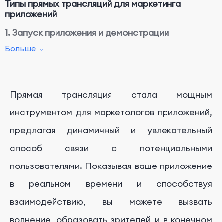
Типы прямых трансляций для маркетинга
приложений
1. Запуск приложения и демонстрации
Больше
2. Отзывы пользователей и кейс-стади
3. Сессии интерактивных вопросов и ответов
4. Обновления и анонсы приложения
Прямая трансляция стала мощным
5. Живые учебные видео и руководства
инструментом для маркетологов приложений,
6. Интерактивные опросы и конкурсы
предлагая динамичный и увлекательный
7. Партнерские и совместные трансляции
способ связи с потенциальными
8. Поддержка клиентов и сбор отзывов
пользователями. Показывая ваше приложение
9. Мероприятия по запуску приложения или
в реальном времени и способствуя
виртуальные вечеринки
взаимодействию, вы можете вызвать
10. Эксклюзивные предложения и вспышки
продаж
волнение, образовать зрителей и в конечном