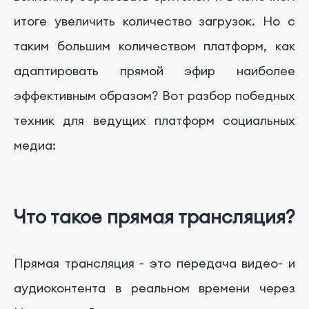
Где проводить прямые трансляции вашего
итоге увеличить количество загрузок. Но с
приложения?
таким большим количеством платформ, как
Прямые трансляции в TikTok
адаптировать прямой эфир наиболее
Прямые трансляции на Twitch
эффективным образом? Вот разбор победных
Прямые трансляции на Facebook и Instagram
техник для ведущих платформ социальных
Прямые трансляции на YouTube
медиа:
Выбор лучшей платформы для прямых
трансляций
Руководство по запуску прямой трансляции
Что такое прямая трансляция?
Какое оборудование вам понадобится для
прямой трансляции?
Прямая трансляция - это передача видео- и
Заключение
аудиоконтента в реальном времени через
Получите профессиональное обслуживание
маркетинга приложений вместе с FoxData