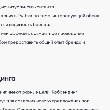
ью визуального контента.
дения в Twitter по теме, интересующей обеих
ть и видимость бренда.
н или оффлайн, совместное проведение
ом предоставить общий опыт бренда и
динга
инг имеют разные цели. Кобрендинг
уг для создания нового предложения под
s Tacos. Сопромоушен, однако, предполагает