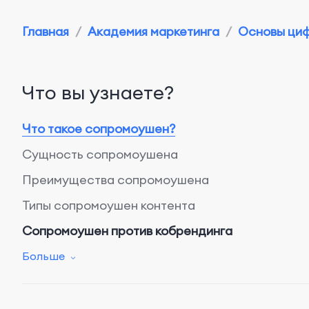
Главная
/
Академия маркетинга
/
Основы циф
Что вы узнаете?
Что такое сопромоушен?
Сущность сопромоушена
Преимущества сопромоушена
Типы сопромоушен контента
Сопромоушен против кобрендинга
Сопромоушен
Больше
Кобрендинг
Как работает сопромоушен?