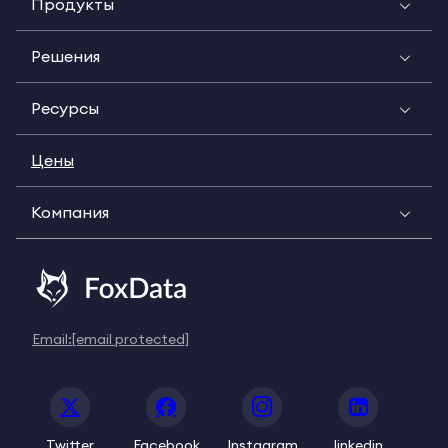
Продукты
Решения
Ресурсы
Цены
Компания
Email:
[email protected]
Twitter
Facebook
Instagram
linkedin