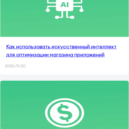
Как использовать искусственный интеллект
для оптимизации магазина приложений
2025/11/20