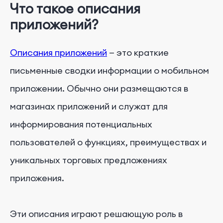
Что такое описания
приложений?
Описания приложений
— это краткие
письменные сводки информации о мобильном
приложении. Обычно они размещаются в
магазинах приложений и служат для
информирования потенциальных
пользователей о функциях, преимуществах и
уникальных торговых предложениях
приложения.
Эти описания играют решающую роль в