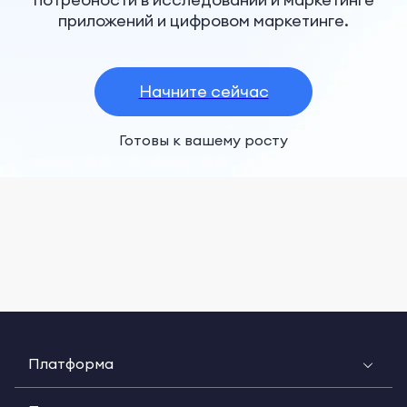
приложений и цифровом маркетинге.
Начните сейчас
Готовы к вашему росту
Платформа