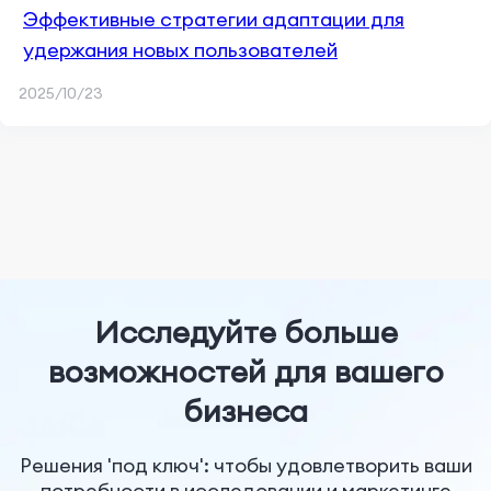
Эффективные стратегии адаптации для
удержания новых пользователей
2025/10/23
Исследуйте больше
возможностей для вашего
бизнеса
Решения 'под ключ': чтобы удовлетворить ваши
потребности в исследовании и маркетинге