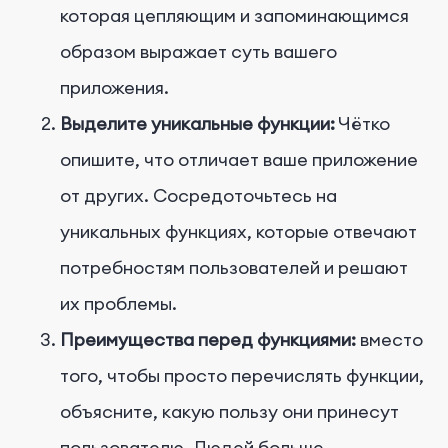
которая цепляющим и запоминающимся
образом выражает суть вашего
приложения.
Выделите уникальные функции:
Чётко
опишите, что отличает ваше приложение
от других. Сосредоточьтесь на
уникальных функциях, которые отвечают
потребностям пользователей и решают
их проблемы.
Преимущества перед функциями:
вместо
того, чтобы просто перечислять функции,
объясните, какую пользу они принесут
пользователю. Людей больше