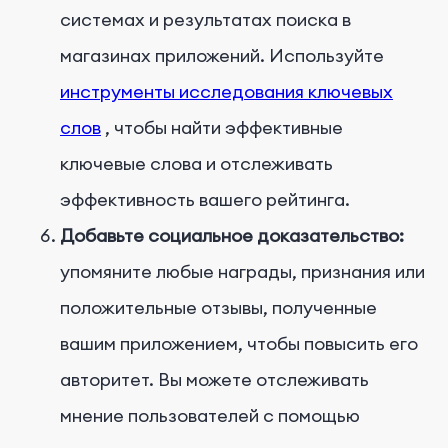
системах и результатах поиска в
магазинах приложений. Используйте
инструменты исследования ключевых
слов
, чтобы найти эффективные
ключевые слова и отслеживать
эффективность вашего рейтинга.
Добавьте социальное доказательство:
упомяните любые награды, признания или
положительные отзывы, полученные
вашим приложением, чтобы повысить его
авторитет. Вы можете отслеживать
мнение пользователей с помощью