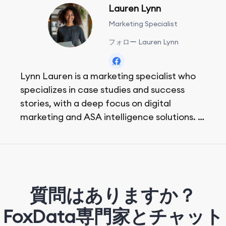
Lauren Lynn
Marketing Specialist
フォロー Lauren Lynn
Lynn Lauren is a marketing specialist who
specializes in case studies and success
stories, with a deep focus on digital
marketing and ASA intelligence solutions.
She loves music, dancing, and food!
質問はありますか？
FoxData専門家とチャット