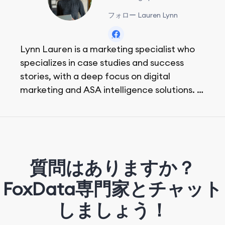
フォロー Lauren Lynn
Lynn Lauren is a marketing specialist who
specializes in case studies and success
stories, with a deep focus on digital
marketing and ASA intelligence solutions.
She loves music, dancing, and food!
質問はありますか？
FoxData専門家とチャット
しましょう！