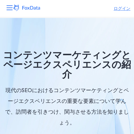
ログイン
プラットフォーム
製品
コンテンツマーケティングと
ソリューション
ページエクスペリエンスの紹
介
リソース
価格
現代のSEOにおけるコンテンツマーケティングとペ
ージエクスペリエンスの重要な要素について学ん
会社
で、訪問者を引きつけ、関与させる方法を知りまし
ょう。