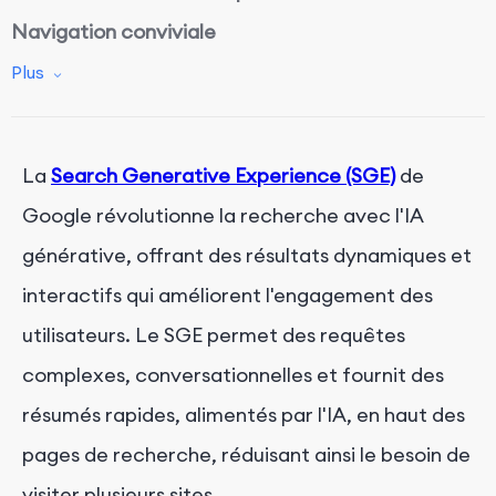
Navigation conviviale
Formats de contenu variés
Plus
SGE : une partie des Laboratoires de recherche
de Google
La
Search Generative Experience (SGE)
de
Conclusion
Google révolutionne la recherche avec l'IA
générative, offrant des résultats dynamiques et
interactifs qui améliorent l'engagement des
utilisateurs. Le SGE permet des requêtes
complexes, conversationnelles et fournit des
résumés rapides, alimentés par l'IA, en haut des
pages de recherche, réduisant ainsi le besoin de
visiter plusieurs sites.