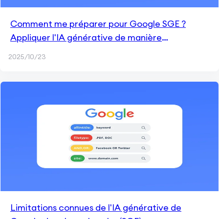
Comment me préparer pour Google SGE ?
Appliquer l'IA générative de manière
responsable
2025/10/23
Limitations connues de l'IA générative de