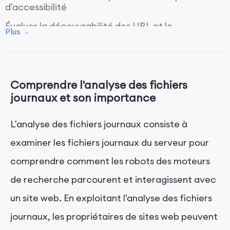
d'accessibilité
Évaluer la découvrabilité des URL et le
Plus
comportement d'indexation
Optimiser l'allocation du budget de crawl et les
performances du site web
Comprendre l'analyse des fichiers
Conclusion : Améliorer les performances du site
web avec l'analyse des fichiers journaux
journaux et son importance
L'analyse des fichiers journaux consiste à
examiner les fichiers journaux du serveur pour
comprendre comment les robots des moteurs
de recherche parcourent et interagissent avec
un site web. En exploitant l'analyse des fichiers
journaux, les propriétaires de sites web peuvent