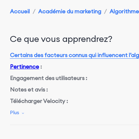
Accueil
/
Académie du marketing
/
Algorithme 
Ce que vous apprendrez?
Certains des facteurs connus qui influencent l’al
Pertinence
:
Engagement des utilisateurs :
Notes et avis :
Télécharger Velocity :
Signaux de qualité :
Plus
Localisation:
Mises à jour: