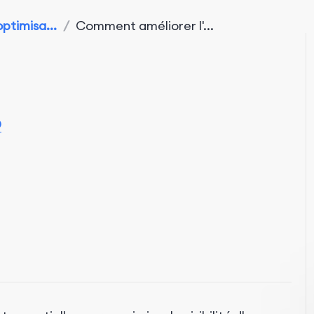
optimisa...
/
Comment améliorer l'...
O
ncurrentes