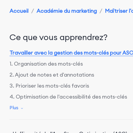
Accueil
/
Académie du marketing
/
Maîtriser l'
Ce que vous apprendrez?
Travailler avec la gestion des mots-clés pour AS
1. Organisation des mots-clés
2. Ajout de notes et d'annotations
3. Prioriser les mots-clés favoris
4. Optimisation de l'accessibilité des mots-clés
Analyser les concurrents
Plus
1. Analyse des mots-clés des concurrents
2. Évaluation du classement des applications co