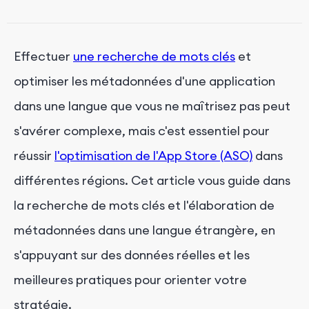
locaux
Analyser les concurrents locaux
Effectuer
une recherche de mots clés
et
Élaboration de métadonnées dans une langue
optimiser les métadonnées d'une application
étrangère
dans une langue que vous ne maîtrisez pas peut
Traduisez et localisez le titre et la description de
votre application
s'avérer complexe, mais c'est essentiel pour
Optimiser avec des mots-clés locaux
réussir
l'optimisation de l'App Store (ASO)
dans
Mettre à jour et tester régulièrement les
différentes régions. Cet article vous guide dans
métadonnées
la recherche de mots clés et l'élaboration de
Conclusion
métadonnées dans une langue étrangère, en
s'appuyant sur des données réelles et les
meilleures pratiques pour orienter votre
stratégie.