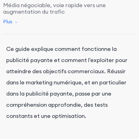
Média négociable, voie rapide vers une
augmentation du trafic
Plus
Tout est mesurable avec la publicité en ligne
Atteignez votre public où il se trouve en ligne
Les canaux de publicité payante
Ce guide explique comment fonctionne la
publicité payante et comment l'exploiter pour
atteindre des objectifs commerciaux. Réussir
dans le marketing numérique, et en particulier
dans la publicité payante, passe par une
compréhension approfondie, des tests
constants et une optimisation.