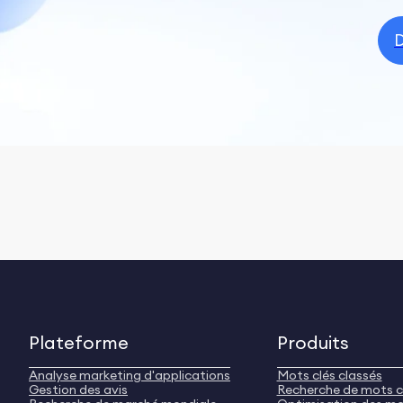
D
Plateforme
Produits
Analyse marketing d'applications
Mots clés classés
Gestion des avis
Recherche de mots c