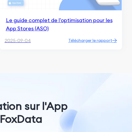
Le guide complet de l'optimisation pour les
App Stores (ASO)
2025-09-04
Télécharger le rapport
tion sur l'App
c FoxData