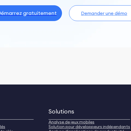
émarrez gratuitement
Demander une démo
Solutions
Analyse de jeux mobiles
lés
Solution pour développeurs indépendants