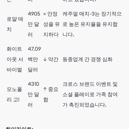
4905
=
안정
캐주얼 매치-3는 장기적으
로얄 매
만 달
성을 유
로 높은 유지율을 유지합
치
러
지하다
니다.
화이트
47.09
아웃 서
백만
↓ 약간
동종업계 간 경쟁 심화
바이벌
달러
4310
크로스 브랜드 이벤트 및
모노폴
↑ 중요
만 달
소셜 플레이로 가족 참여
리 고!
함
러
가 촉진되었습니다.