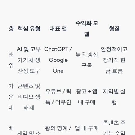
수익화 모
층
핵심 유형
대표 앱
형질
델
AI 및 고부
ChatGPT /
안정적이고
맨
높은 갱신
가가치 생
Google
장기적 현
위
구독
산성 도구
One
금 흐름
가
콘텐츠 및
유튜브 / 틱
광고 + 앱
지역별 실
운
비디오 생
톡 / 더우인
내 구매
행
데
태계
콘텐츠 주
베
왕의 명예 /
앱 내 구매
게임 및 소
기는 수익