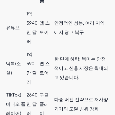
폼
1억
5940
앱 스
안정적인 성능, 여러 지역
유튜브
만 달
토어
에서 광고 복구
러
1억
한 단계 하락; 북미는 안정
틱톡(소
690
앱 스
적이고 신흥 시장은 확대되
셜)
만 달
토어
고 있습니다.
러
TikTok(
2640
구글
다중 버전 전략으로 저사양
비디오 플
만 달
플레
기기의 도달 범위 강화
레이어)
러
이