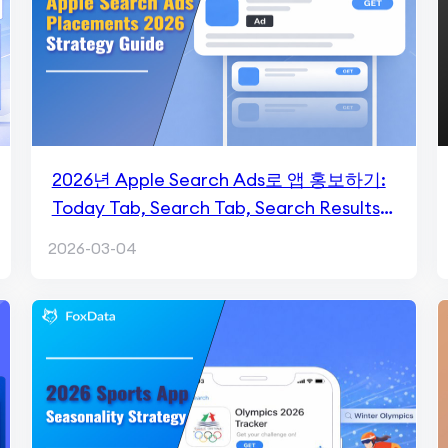
2026년 Apple Search Ads로 앱 홍보하기:
Today Tab, Search Tab, Search Results
& Product Pages
2026-03-04