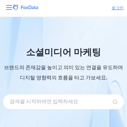
로그인
플랫폼
제품
소셜미디어 마케팅
솔루션
브랜드의 존재감을 높이고 의미 있는 연결을 유도하며
자원
디지털 영향력의 흐름을 타고 가보세요.
가격
회사