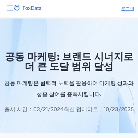
로그인
플랫폼
제품
공동 마케팅: 브랜드 시너지로
솔루션
더 큰 도달 범위 달성
자원
공동 마케팅은 협력적 노력을 활용하여 마케팅 성과와
가격
청중 참여를 증폭시킵니다.
회사
출시 시간：03/21/2024
최신 업데이트：10/23/2025