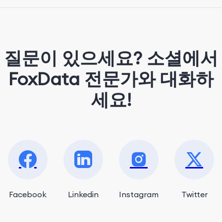
strolling around the city and sipping a
matcha latte.
질문이 있으세요? 소셜에서
FoxData 전문가와 대화하
세요!
Facebook
Linkedin
Instagram
Twitter