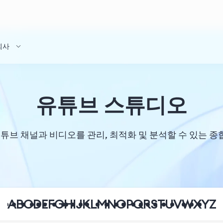
회사
유튜브 스튜디오
브 채널과 비디오를 관리, 최적화 및 분석할 수 있는 종
A
B
C
D
E
F
G
H
I
J
K
L
M
N
O
P
Q
R
S
T
U
V
W
X
Y
Z