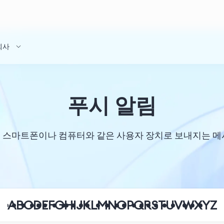
회사
푸시 알림
 스마트폰이나 컴퓨터와 같은 사용자 장치로 보내지는 메
A
B
C
D
E
F
G
H
I
J
K
L
M
N
O
P
Q
R
S
T
U
V
W
X
Y
Z