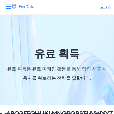
로그인
플랫폼
제품
솔루션
유료 획득
자원
유료 획득은 유료 마케팅 활동을 통해 앱의 신규 사
가격
용자를 확보하는 전략을 말합니다.
회사
A
B
C
D
E
F
G
H
I
J
K
L
M
N
O
P
Q
R
S
T
U
V
W
X
Y
Z