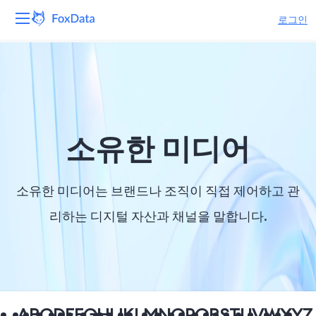
로그인
플랫폼
제품
솔루션
소유한 미디어
자원
소유한 미디어는 브랜드나 조직이 직접 제어하고 관
가격
리하는 디지털 자산과 채널을 말합니다.
회사
A
B
C
D
E
F
G
H
I
J
K
L
M
N
O
P
Q
R
S
T
U
V
W
X
Y
Z