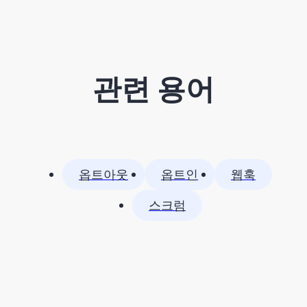
관련 용어
옵트아웃
옵트인
웹훅
스크럼