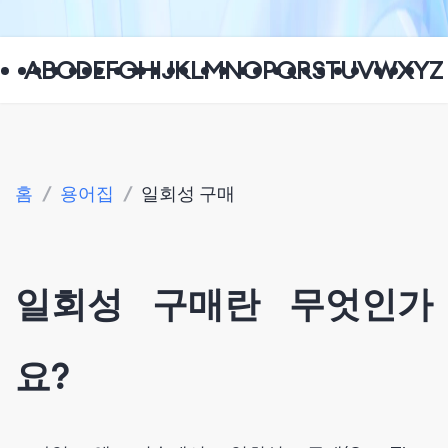
A
B
C
D
E
F
G
H
I
J
K
L
M
N
O
P
Q
R
S
T
U
V
W
X
Y
Z
홈
/
용어집
/
일회성 구매
일회성 구매란 무엇인가
요?