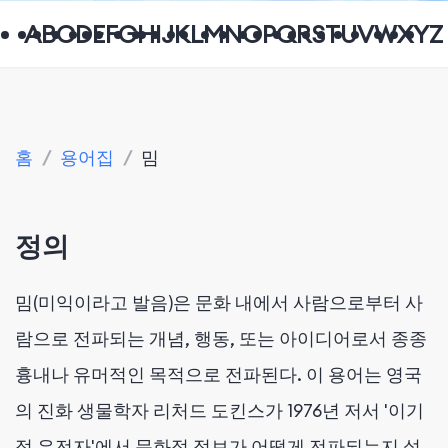
A
B
C
D
E
F
G
H
I
J
K
L
M
N
O
P
Q
R
S
T
U
V
W
X
Y
Z
홈
/
용어집
/
밈
정의
밈(미익이라고 발음)은 문화 내에서 사람으로부터 사
람으로 전파되는 개념, 행동, 또는 아이디어로서 종종
흉내나 유머적인 목적으로 전파된다. 이 용어는 영국
의 진화 생물학자 리처드 도킨스가 1976년 저서 '이기
적 유전자'에서 문화적 정보가 어떻게 전파되는지 설