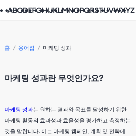
A
B
C
D
E
F
G
H
I
J
K
L
M
N
O
P
Q
R
S
T
U
V
W
X
Y
Z
홈
/
용어집
/
마케팅 성과
마케팅 성과란 무엇인가요?
마케팅 성과
는 원하는 결과와 목표를 달성하기 위한
마케팅 활동의 효과성과 효율성을 평가하고 측정하는
것을 말합니다. 이는 마케팅 캠페인, 계획 및 전략에