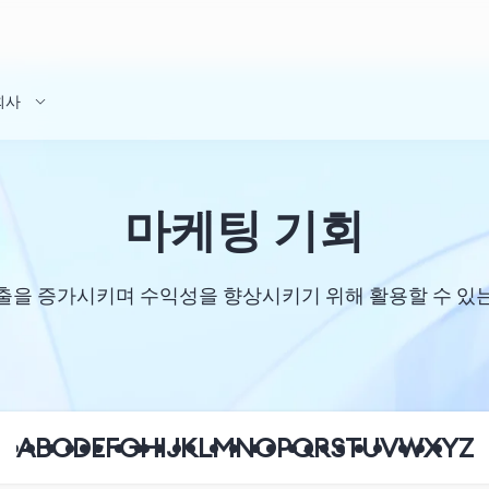
회사
마케팅 기회
출을 증가시키며 수익성을 향상시키기 위해 활용할 수 있
A
B
C
D
E
F
G
H
I
J
K
L
M
N
O
P
Q
R
S
T
U
V
W
X
Y
Z