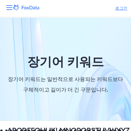
로그인
플랫폼
제품
솔루션
장기어 키워드
자원
장기어 키워드는 일반적으로 사용되는 키워드보다
가격
구체적이고 길이가 더 긴 구문입니다.
회사
A
B
C
D
E
F
G
H
I
J
K
L
M
N
O
P
Q
R
S
T
U
V
W
X
Y
Z