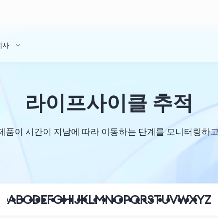
회사
라이프사이클 추적
제품이 시간이 지남에 따라 이동하는 단계를 모니터링하고
A
B
C
D
E
F
G
H
I
J
K
L
M
N
O
P
Q
R
S
T
U
V
W
X
Y
Z