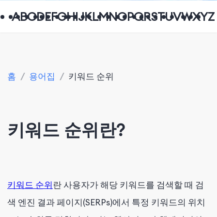
A
B
C
D
E
F
G
H
I
J
K
L
M
N
O
P
Q
R
S
T
U
V
W
X
Y
Z
홈
/
용어집
/
키워드 순위
키워드 순위란?
키워드 순위
란 사용자가 해당 키워드를 검색할 때 검
색 엔진 결과 페이지(SERPs)에서 특정 키워드의 위치