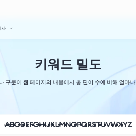
회사
키워드 밀도
 키워드나 구문이 웹 페이지의 내용에서 총 단어 수에 비해 
A
B
C
D
E
F
G
H
I
J
K
L
M
N
O
P
Q
R
S
T
U
V
W
X
Y
Z