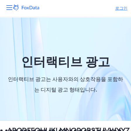
로그인
플랫폼
제품
솔루션
인터랙티브 광고
자원
인터랙티브 광고는 사용자와의 상호작용을 포함하
가격
는 디지털 광고 형태입니다.
회사
A
B
C
D
E
F
G
H
I
J
K
L
M
N
O
P
Q
R
S
T
U
V
W
X
Y
Z