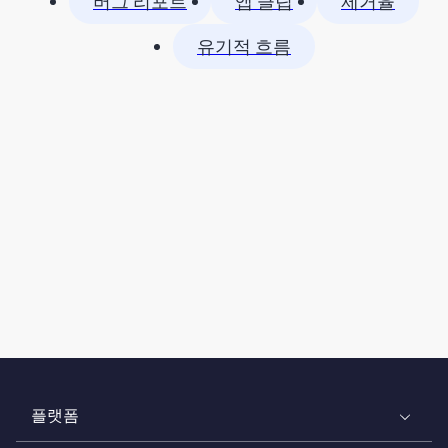
버그 리포트
앱 클립
제거율
유기적 흐름
플랫폼