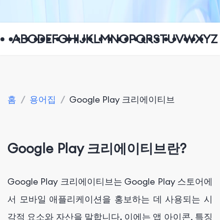
A
B
C
D
E
F
G
H
I
J
K
L
M
N
O
P
Q
R
S
T
U
V
W
X
Y
Z
홈
/
용어집
/
Google Play 크리에이티브
Google Play 크리에이티브란?
Google Play 크리에이티브는 Google Play 스토어에
서 모바일 애플리케이션을 홍보하는 데 사용되는 시
각적 요소와 자산을 말합니다. 이에는 앱 아이콘, 특징