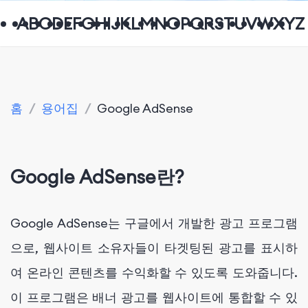
A
B
C
D
E
F
G
H
I
J
K
L
M
N
O
P
Q
R
S
T
U
V
W
X
Y
Z
홈
/
용어집
/
Google AdSense
Google AdSense란?
Google AdSense는 구글에서 개발한 광고 프로그램
으로, 웹사이트 소유자들이 타겟팅된 광고를 표시하
여 온라인 콘텐츠를 수익화할 수 있도록 도와줍니다.
이 프로그램은 배너 광고를 웹사이트에 통합할 수 있