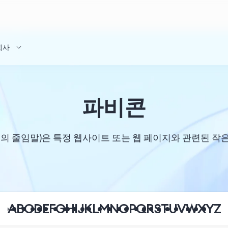
회사
파비콘
'의 줄임말)은 특정 웹사이트 또는 웹 페이지와 관련된 작
A
B
C
D
E
F
G
H
I
J
K
L
M
N
O
P
Q
R
S
T
U
V
W
X
Y
Z