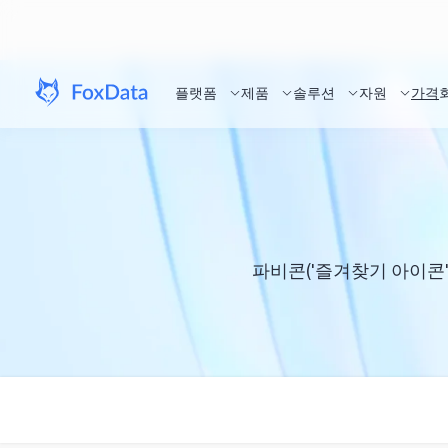
플랫폼
제품
솔루션
자원
가격
파비콘('즐겨찾기 아이콘